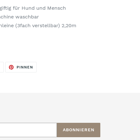
giftig für Hund und Mensch
aschine waschbar
leine (3fach verstellbar) 2,20m
AUF
AUF
N
PINNEN
TWITTER
PINTEREST
TWITTERN
PINNEN
ABONNIEREN