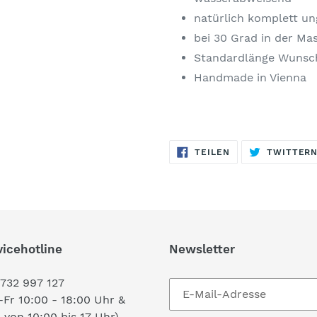
natürlich komplett un
bei 30 Grad in der M
Standardlänge Wunsch
Handmade in Vienna
AUF
TEILEN
TWITTER
FACEBOOK
TEILEN
vicehotline
Newsletter
732 997 127
Fr 10:00 - 18:00 Uhr &
von 10:00 bis 17 Uhr)