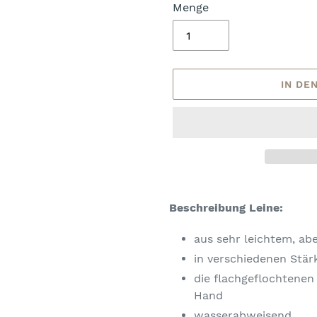
Menge
IN DE
Produkt
wird
Beschreibung Leine:
zum
Warenkorb
aus sehr leichtem, ab
hinzugefügt
in verschiedenen Stär
die flachgeflochtenen
Hand
wasserabweisend