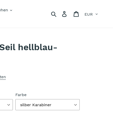
ehen
Währung
Suchen
Einloggen
Warenkorb
Seil hellblau-
ten
Farbe