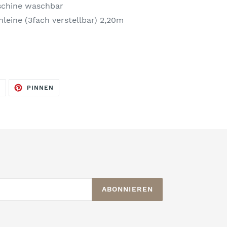
aschine waschbar
leine (3fach verstellbar) 2,20m
AUF
AUF
N
PINNEN
TWITTER
PINTEREST
TWITTERN
PINNEN
ABONNIEREN