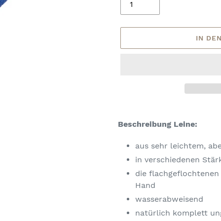
IN DE
Produkt
wird
Beschreibung Leine:
zum
Warenkorb
aus sehr leichtem, ab
hinzugefügt
in verschiedenen Stär
die flachgeflochtenen
Hand
wasserabweisend
natürlich komplett un