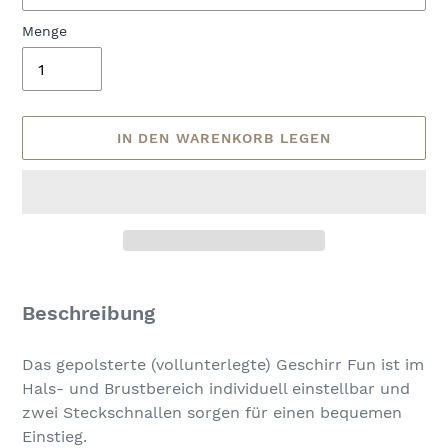
Menge
IN DEN WARENKORB LEGEN
Produkt
wird
Beschreibung
zum
Warenkorb
Das gepolsterte (vollunterlegte) Geschirr Fun ist im
hinzugefügt
Hals- und Brustbereich individuell einstellbar und
zwei Steckschnallen sorgen für einen bequemen
Einstieg.