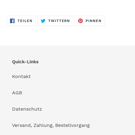
AUF
AUF
AUF
TEILEN
TWITTERN
PINNEN
FACEBOOK
TWITTER
PINTEREST
TEILEN
TWITTERN
PINNEN
Quick-Links
Kontakt
AGB
Datenschutz
Versand, Zahlung, Bestellvorgang